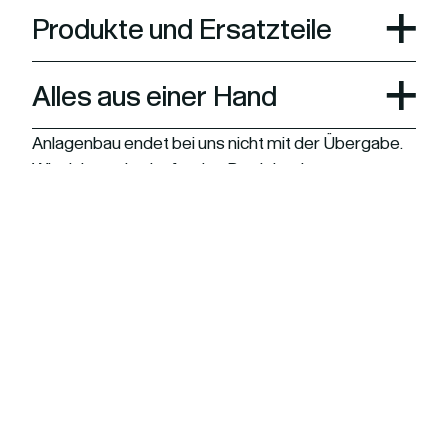
Produkte und Ersatzteile
Alles aus einer Hand
Anlagenbau endet bei uns nicht mit der Übergabe.
Wir sichern den laufenden Betrieb mit
umfassenden Serviceleistungen.
[Mehr dazu hier.]
taktieren Sie uns gern!
Interesse? K
Neues
Förster Drucklufttechnik
Impressum
GmbH
Datenschutz
Gewerbegebiet
AGB Lieferbedingungen
Laugkfeld 11/13