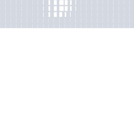
taktieren Sie uns gern!
Interesse? K
Neues
Förster Drucklufttechnik
Impressum
GmbH
Datenschutz
Gewerbegebiet
AGB Lieferbedingungen
Laugkfeld 11/13
01968 Senftenberg
AGB Servicebedingungen