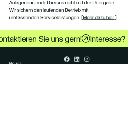
Anlagenbau endet bei uns nicht mit der Übergabe.
Wir sichern den laufenden Betrieb mit
umfassenden Serviceleistungen.
[Mehr dazu hier.]
ontaktieren Sie uns gern!
Interesse? 
Neues
Förster Drucklufttechnik
Impressum
GmbH
Datenschutz
Gewerbegebiet
AGB Lieferbedingungen
Laugkfeld 11/13
01968 Senftenberg
AGB Servicebedingungen
Cookie Einstellungen
Mo. – Fr. 7:00 – 15:30
Uhr
Termine außerhalb